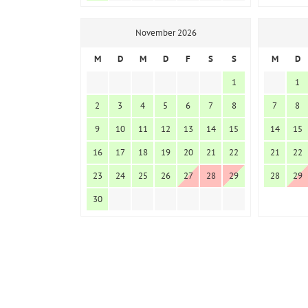
November 2026
M
D
M
D
F
S
S
M
D
1
1
2
3
4
5
6
7
8
7
8
9
10
11
12
13
14
15
14
15
16
17
18
19
20
21
22
21
22
23
24
25
26
27
28
29
28
29
30