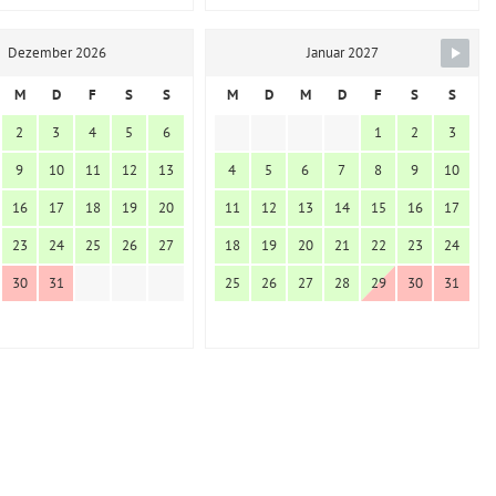
Dezember 2026
Januar 2027
M
D
F
S
S
M
D
M
D
F
S
S
2
3
4
5
6
1
2
3
9
10
11
12
13
4
5
6
7
8
9
10
16
17
18
19
20
11
12
13
14
15
16
17
23
24
25
26
27
18
19
20
21
22
23
24
30
31
25
26
27
28
29
30
31