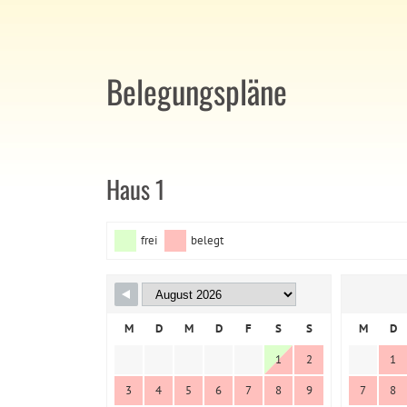
Belegungspläne
Haus 1
frei
belegt
M
D
M
D
F
S
S
M
D
1
2
1
3
4
5
6
7
8
9
7
8