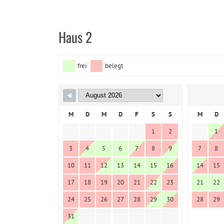
Haus 2
frei
belegt
M
D
M
D
F
S
S
M
D
1
2
1
3
4
5
6
7
8
9
7
8
10
11
12
13
14
15
16
14
15
17
18
19
20
21
22
23
21
22
24
25
26
27
28
29
30
28
29
31