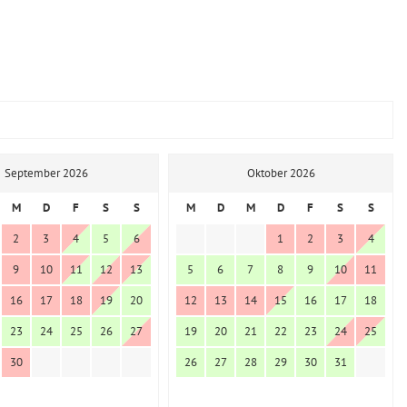
September 2026
Oktober 2026
M
D
F
S
S
M
D
M
D
F
S
S
2
3
4
5
6
1
2
3
4
9
10
11
12
13
5
6
7
8
9
10
11
16
17
18
19
20
12
13
14
15
16
17
18
23
24
25
26
27
19
20
21
22
23
24
25
30
26
27
28
29
30
31