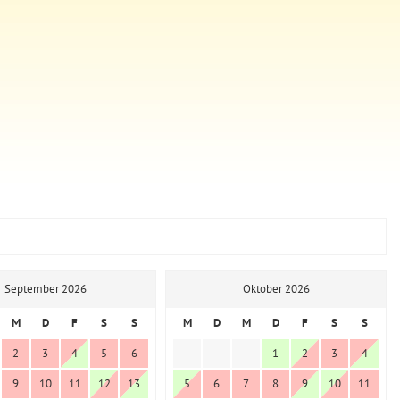
September 2026
Oktober 2026
M
D
F
S
S
M
D
M
D
F
S
S
2
3
4
5
6
1
2
3
4
9
10
11
12
13
5
6
7
8
9
10
11