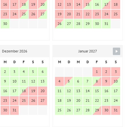
16
17
18
19
20
12
13
14
15
16
17
18
23
24
25
26
27
19
20
21
22
23
24
25
30
26
27
28
29
30
31
Dezember 2026
Januar 2027
M
D
F
S
S
M
D
M
D
F
S
S
2
3
4
5
6
1
2
3
9
10
11
12
13
4
5
6
7
8
9
10
16
17
18
19
20
11
12
13
14
15
16
17
23
24
25
26
27
18
19
20
21
22
23
24
30
31
25
26
27
28
29
30
31